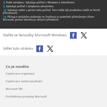
8
Podle hardwaru. Vyžaduje počítač s Windows a mikrofonem.
9
Vyžaduje počítač s dotykovou obrazovkou.
10
Vyžaduje tablet s perem nebo počítač. Pero může být prodáváno zvlášť ve formě
příslušenství.
14
Přístup k obrázkům uloženým na OneDrivu je podmíněn přidruženým účtem
Microsoft, pomocí kterého je zařízení přihlášeno.
Staňte se fanoušky Microsoft Windows
Sdílet tuto stránku
Co je nového
Copilot pro organizace
Copilot pro osobní používání
Microsoft 365
Prohlédnout produkty Microsoft