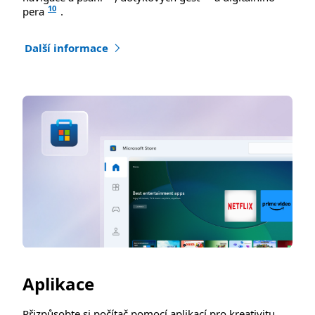
10
pera
.
Další informace
Aplikace
Přizpůsobte si počítač pomocí aplikací pro kreativitu,