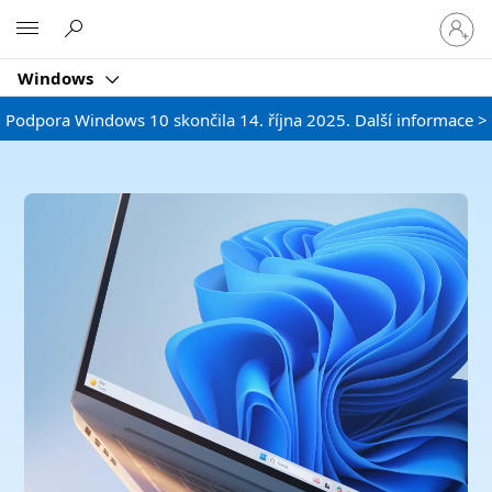
Přihlast
Microsoft
se
ke
Windows
svému
účtu
Podpora Windows 10 skončila 14. října 2025. Další informace >