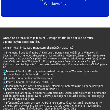
Windows 11.
Obsah na obrazovkách je fiktivní. Dostupnost funkcí a aplikací se může
v jednotlivých oblastech lišit.
Ochranné známky jsou majetkem příslušných vlastníků.
1
Inteligentní ovládání aplikací: K dispozici pouze v nejnovější verzi Windows 11.
Chcete-li být co nejlépe zabezpečeni, musíte začít s novým systémem. Aby tato funkce
fungovala, musí počítače s předchozími verzemi systému Windows provést úplný reset
operačního systému Windows 11. Dostupné pouze v Severní Americe a Evropě.
K dispozici na všech počítačích se systémem Windows 11 a na všech počítačích Copilot+
PC.
2
Microsoft Copilot: Může vyžadovat aktualizaci systému Windows Update nebo
stažení aplikace z obchodu Microsoft Store.
3
Je nutné připojení Bluetooth k počítači.
4
Pouze iPhone® (bez podpory iPad® OS).
5
Plnou funkčnost získáte s mobilním telefonem se systémem iOS 14 nebo novějším
a počítačem se systémem Windows 10 nebo 11.
6
Funkce zasílání zpráv je omezena systémem iOS. Sdílení obrázků a videí a hromadné
posílání zpráv není podporované. Zprávy jsou spojené s relací a předají se, jen když je
telefon připojen k počítači.
7
Předplatné aplikace Microsoft Clipchamp se prodává samostatně (prémiové filtry
a efekty, prémiový obsah z knihovny, sada značek, pokročilé funkce AI – zvýraznění,
opakování a odstranění výplňových slov, prémiový výstup (4k)).