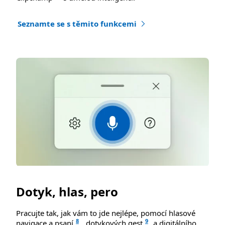
Seznamte se s těmito funkcemi
Dotyk, hlas, pero
Pracujte tak, jak vám to jde nejlépe, pomocí hlasové
8
9
navigace a psaní
, dotykových gest
a digitálního