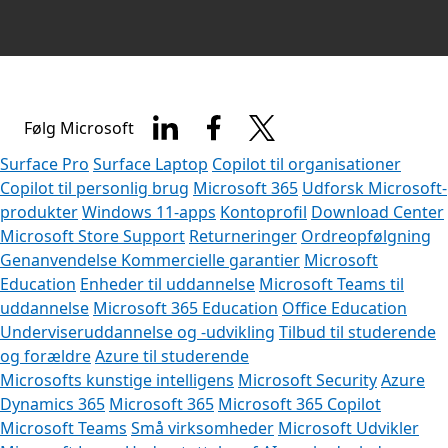
Følg Microsoft
Surface Pro
Surface Laptop
Copilot til organisationer
Copilot til personlig brug
Microsoft 365
Udforsk Microsoft-
produkter
Windows 11-apps
Kontoprofil
Download Center
Microsoft Store Support
Returneringer
Ordreopfølgning
Genanvendelse
Kommercielle garantier
Microsoft
Education
Enheder til uddannelse
Microsoft Teams til
uddannelse
Microsoft 365 Education
Office Education
Underviseruddannelse og -udvikling
Tilbud til studerende
og forældre
Azure til studerende
Microsofts kunstige intelligens
Microsoft Security
Azure
Dynamics 365
Microsoft 365
Microsoft 365 Copilot
Microsoft Teams
Små virksomheder
Microsoft Udvikler