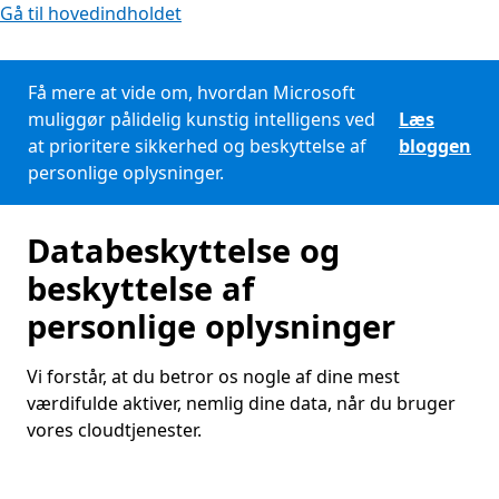
Gå til hovedindholdet
Få mere at vide om, hvordan Microsoft
muliggør pålidelig kunstig intelligens ved
Læs
at prioritere sikkerhed og beskyttelse af
bloggen
personlige oplysninger.
Databeskyttelse og
beskyttelse af
personlige oplysninger
Vi forstår, at du betror os nogle af dine mest
værdifulde aktiver, nemlig dine data, når du bruger
vores cloudtjenester.