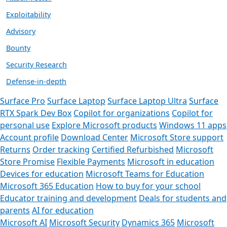
Exploitability
Advisory
Bounty
Security Research
Defense-in-depth
Surface Pro
Surface Laptop
Surface Laptop Ultra
Surface
RTX Spark Dev Box
Copilot for organizations
Copilot for
personal use
Explore Microsoft products
Windows 11 apps
Account profile
Download Center
Microsoft Store support
Returns
Order tracking
Certified Refurbished
Microsoft
Store Promise
Flexible Payments
Microsoft in education
Devices for education
Microsoft Teams for Education
Microsoft 365 Education
How to buy for your school
Educator training and development
Deals for students and
parents
AI for education
Microsoft AI
Microsoft Security
Dynamics 365
Microsoft