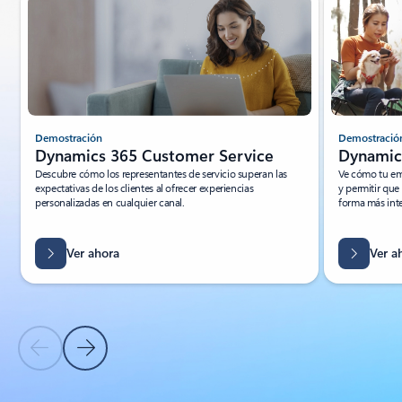
Demostración
Demostració
Dynamics 365 Customer Service
Dynamic
Descubre cómo los representantes de servicio superan las
Ve cómo tu emp
expectativas de los clientes al ofrecer experiencias
y permitir que
personalizadas en cualquier canal.
forma más inte
Ver ahora
Ver a
Diapositiva anterior
Diapositiva siguiente
Volver a las pestañas