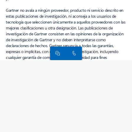
Gartner no avala a ningún proveedor, producto ni servicio descrito en
estas publicaciones de investigación, ni aconseja a los usuarios de
tecnología que seleccionen únicamente a aquellos proveedores con las
mejores clasificaciones u otra designación. Las publicaciones de
investigación de Gartner consisten en las opiniones de la organización
de investigación de Gartner y no deben interpretarse como
declaraciones de hechos. Gartner renuncia a todas las garantías,
expresas o implícitas, con respecto a esta investigación, incluyendo
cualquier garantía de comerciabilidad o idoneidad para fines
determinados.
Seguir a Dynamics 365
Surface Pro
Surface Laptop
Copilot para organizaciones
Copilot para
uso personal
Microsoft 365
Explora los productos de Microsoft
Aplicaciones de Windows 11
Perfil de la cuenta
Centro de descarga
Soporte de Microsoft Store
Devoluciones
Seguimiento de pedidos
Reciclar
Garantías comerciales
Microsoft Educación
Dispositivos