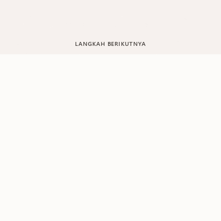
LANGKAH BERIKUTNYA
Mulai raih lebih banyak hal di
bidang energi
Hub Solusi Bisnis