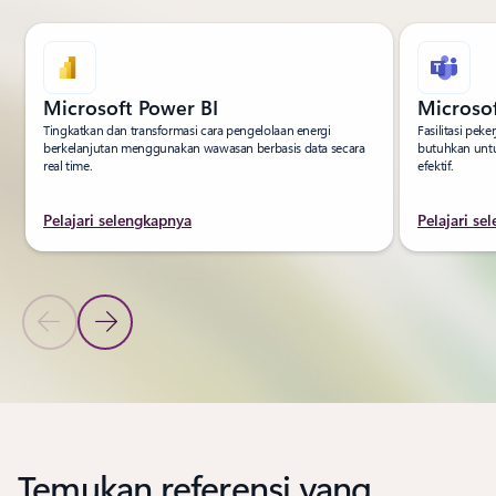
Microsoft Power BI
Microso
Tingkatkan dan transformasi cara pengelolaan energi
Fasilitasi pek
berkelanjutan menggunakan wawasan berbasis data secara
butuhkan untu
real time.
efektif.
Pelajari selengkapnya
Pelajari se
Slide Sebelumnya
Slide Berikutnya
Kembali ke bagian PRODUK
Temukan referensi yang