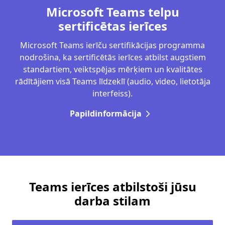
Microsoft Teams telpu
sertificētas ierīces
Microsoft Teams ierīču sertifikācijas programma
nodrošina, ka sertificētās ierīces atbilst augstiem
standartiem, veiktspējas mērķiem un kvalitātes
rādītājiem visā Teams līdzeklī (audio, video, lietotāja
interfeiss).
Papildinformācija
Teams ierīces atbilstoši jūsu
darba stilam