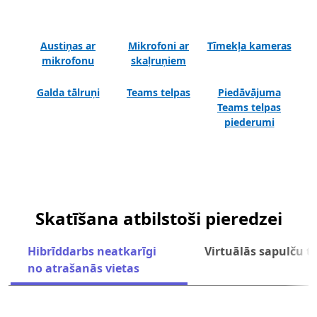
Austiņas ar
Mikrofoni ar
Tīmekļa kameras
mikrofonu
skaļruņiem
Galda tālruņi
Teams telpas
Piedāvājuma
Teams telpas
piederumi
Skatīšana atbilstoši pieredzei
Hibrīddarbs neatkarīgi
Virtuālās sapulču t
Tālā
no atrašanās vietas