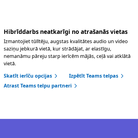
Hibrīddarbs neatkarīgi no atrašanās vietas
Izmantojiet tūlītēju, augstas kvalitātes audio un video
saziņu jebkurā vietā, kur strādājat, ar elastīgu,
nemanāmu pāreju starp ierīcēm mājās, ceļā vai atklātā
vietā.
Skatīt ierīču opcijas
Izpētīt Teams telpas
Atrast Teams telpu partneri
Atpakaļ uz cilnēm