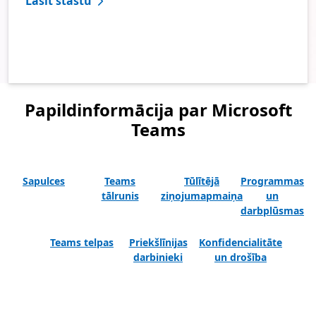
Lasīt stāstu
Papildinformācija par Microsoft
Teams
Sapulces
Teams
Tūlītējā
Programmas
tālrunis
ziņojumapmaiņa
un
darbplūsmas
Teams telpas
Priekšlīnijas
Konfidencialitāte
darbinieki
un drošība