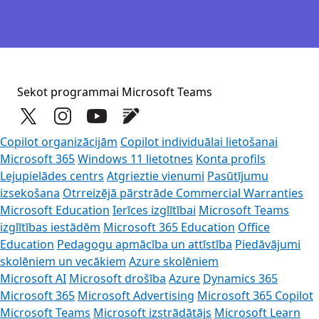
Sekot programmai Microsoft Teams
Copilot organizācijām
Copilot individuālai lietošanai
Microsoft 365
Windows 11 lietotnes
Konta profils
Lejupielādes centrs
Atgrieztie vienumi
Pasūtījumu
izsekošana
Otrreizējā pārstrāde
Commercial Warranties
Microsoft Education
Ierīces izglītībai
Microsoft Teams
izglītības iestādēm
Microsoft 365 Education
Office
Education
Pedagogu apmācība un attīstība
Piedāvājumi
skolēniem un vecākiem
Azure skolēniem
Microsoft AI
Microsoft drošība
Azure
Dynamics 365
Microsoft 365
Microsoft Advertising
Microsoft 365 Copilot
Microsoft Teams
Microsoft izstrādātājs
Microsoft Learn