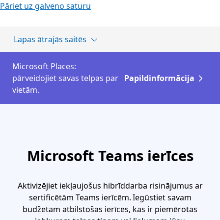
Pāriet uz galveno saturu
Lapas ātrajās saitēs
Microsoft Places:
pārveidojiet savas telpas par
Papildinformācija
vietām.
Microsoft Teams ierīces
Aktivizējiet iekļaujošus hibrīddarba risinājumus ar
sertificētām Teams ierīcēm. Iegūstiet savam
budžetam atbilstošas ierīces, kas ir piemērotas