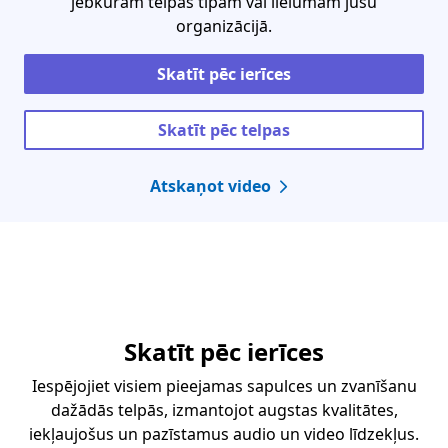
jebkuram telpas tipam vai lielumam jūsu
organizācijā.
Skatīt pēc ierīces
Skatīt pēc telpas
Atskaņot video
Skatīt pēc ierīces
Iespējojiet visiem pieejamas sapulces un zvanīšanu
dažādās telpās, izmantojot augstas kvalitātes,
iekļaujošus un pazīstamus audio un video līdzekļus.