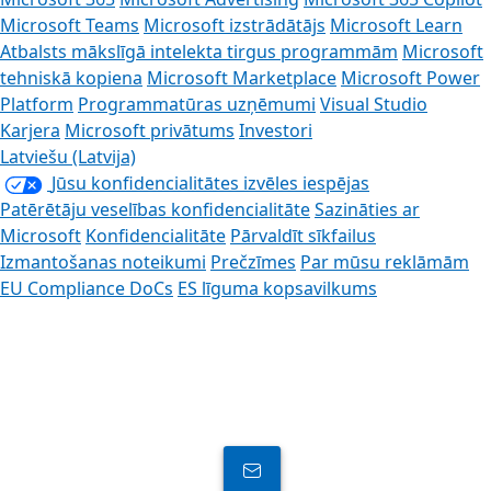
Microsoft Teams
Microsoft izstrādātājs
Microsoft Learn
Atbalsts mākslīgā intelekta tirgus programmām
Microsoft
tehniskā kopiena
Microsoft Marketplace
Microsoft Power
Platform
Programmatūras uzņēmumi
Visual Studio
Karjera
Microsoft privātums
Investori
Latviešu (Latvija)
Jūsu konfidencialitātes izvēles iespējas
Patērētāju veselības konfidencialitāte
Sazināties ar
Microsoft
Konfidencialitāte
Pārvaldīt sīkfailus
Izmantošanas noteikumi
Prečzīmes
Par mūsu reklāmām
EU Compliance DoCs
ES līguma kopsavilkums