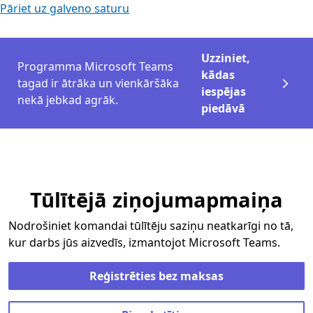
Pāriet uz galveno saturu
Uzziniet,
Programma Microsoft Teams
kādas
tagad ir ātrāka un vienkāršāka
iespējas
nekā jebkad agrāk.
piedāvā
Tūlītējā ziņojumapmaiņa
Nodrošiniet komandai tūlītēju saziņu neatkarīgi no tā,
kur darbs jūs aizvedīs, izmantojot Microsoft Teams.
Reģistrēties bez maksas