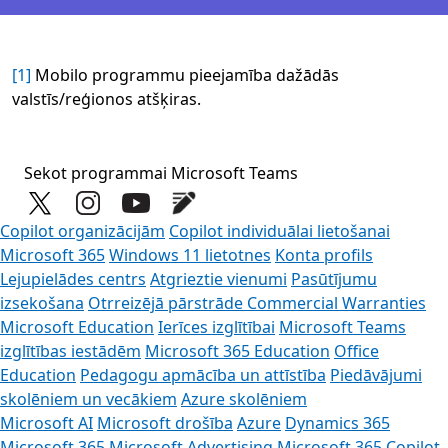
[1]
Mobilo programmu pieejamība dažādās
valstīs/reģionos atšķiras.
Sekot programmai Microsoft Teams
Copilot organizācijām
Copilot individuālai lietošanai
Microsoft 365
Windows 11 lietotnes
Konta profils
Lejupielādes centrs
Atgrieztie vienumi
Pasūtījumu
izsekošana
Otrreizējā pārstrāde
Commercial Warranties
Microsoft Education
Ierīces izglītībai
Microsoft Teams
izglītības iestādēm
Microsoft 365 Education
Office
Education
Pedagogu apmācība un attīstība
Piedāvājumi
skolēniem un vecākiem
Azure skolēniem
Microsoft AI
Microsoft drošība
Azure
Dynamics 365
Microsoft 365
Microsoft Advertising
Microsoft 365 Copilot