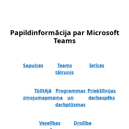
Papildinformācija par Microsoft
Teams
Sapulces
Teams
Ierīces
tālrunis
Tūlītējā
Programmas
Priekšlīnijas
ziņojumapmaiņa
un
darbaspēks
darbplūsmas
Veselības
Drošība