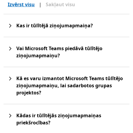
Izvērst visu
|
Sakļaut visu
Kas ir tūlītējā ziņojumapmaiņa?
Vai Microsoft Teams piedāvā tūlītējo
ziņojumapmaiņu?
Kā es varu izmantot Microsoft Teams tūlītējo
ziņojumapmaiņu, lai sadarbotos grupas
projektos?
Kādas ir tūlītējās ziņojumapmaiņas
priekšrocības?