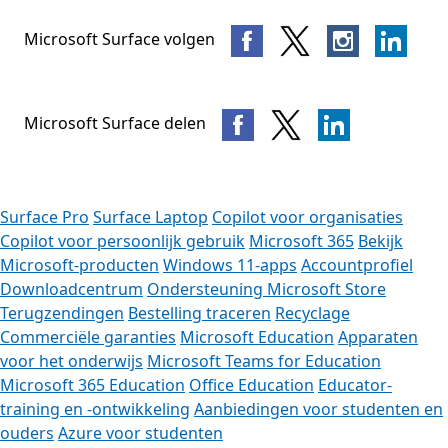
Microsoft Surface volgen
Microsoft Surface delen
Surface Pro
Surface Laptop
Copilot voor organisaties
Copilot voor persoonlijk gebruik
Microsoft 365
Bekijk
Microsoft-producten
Windows 11-apps
Accountprofiel
Downloadcentrum
Ondersteuning Microsoft Store
Terugzendingen
Bestelling traceren
Recyclage
Commerciële garanties
Microsoft Education
Apparaten
voor het onderwijs
Microsoft Teams for Education
Microsoft 365 Education
Office Education
Educator-
training en -ontwikkeling
Aanbiedingen voor studenten en
ouders
Azure voor studenten