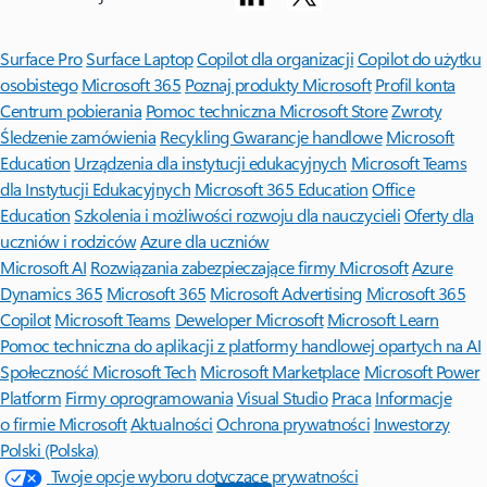
Surface Pro
Surface Laptop
Copilot dla organizacji
Copilot do użytku
osobistego
Microsoft 365
Poznaj produkty Microsoft
Profil konta
Centrum pobierania
Pomoc techniczna Microsoft Store
Zwroty
Śledzenie zamówienia
Recykling
Gwarancje handlowe
Microsoft
Education
Urządzenia dla instytucji edukacyjnych
Microsoft Teams
dla Instytucji Edukacyjnych
Microsoft 365 Education
Office
Education
Szkolenia i możliwości rozwoju dla nauczycieli
Oferty dla
uczniów i rodziców
Azure dla uczniów
Microsoft AI
Rozwiązania zabezpieczające firmy Microsoft
Azure
Dynamics 365
Microsoft 365
Microsoft Advertising
Microsoft 365
Copilot
Microsoft Teams
Deweloper Microsoft
Microsoft Learn
Pomoc techniczna do aplikacji z platformy handlowej opartych na AI
Społeczność Microsoft Tech
Microsoft Marketplace
Microsoft Power
Platform
Firmy oprogramowania
Visual Studio
Praca
Informacje
o firmie Microsoft
Aktualności
Ochrona prywatności
Inwestorzy
Polski (Polska)
Twoje opcje wyboru dotyczące prywatności