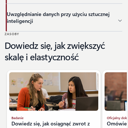
Uwzględnianie danych przy użyciu sztucznej
inteligencji
ZASOBY
Powrót do kart
Dowiedz się, jak zwiększyć
skalę i elastyczność
Badanie
Oficjalny do
Dowiedz się, jak osiągnąć zwrot z
Omówien