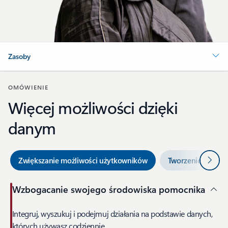
Zasoby
OMÓWIENIE
Więcej możliwości dzięki
danym
Nastę
Zwiększanie możliwości użytkowników
Tworzenie aplikacj
Wzbogacanie swojego środowiska pomocnika
Integruj, wyszukuj i podejmuj działania na podstawie danych,
których używasz codziennie.