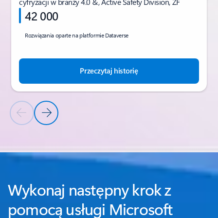
cyfryzacji w branży 4.0 &, Active Safety Division, ZF
42 000
Rozwiązania oparte na platformie Dataverse
Przeczytaj historię
Poprzedni slajd
Następny slajd
Wróć do sekcji HISTORIE KLIENTÓW
Wykonaj następny krok z
pomocą usługi Microsoft