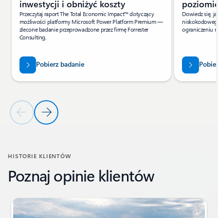
inwestycji i obniżyć koszty
poziomi
Przeczytaj raport The Total Economic Impact™ dotyczący
Dowiedz się, ja
możliwości platformy Microsoft Power Platform Premium —
niskokodowego
zlecone badanie przeprowadzone przez firmę Forrester
ograniczeniu r
Consulting.
Pobierz badanie
Pobie
Poprzedni slajd
Następny slajd
Powrót do sekcji Zasoby
HISTORIE KLIENTÓW
Poznaj opinie klientów
Pokazywanie slajdu 1 z 4