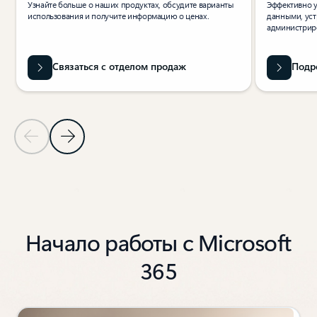
Узнайте больше о наших продуктах, обсудите варианты
Эффективно 
использования и получите информацию о ценах.
данными, уст
администриро
Связаться с отделом продаж
Подр
Предыдущий слайд
Следующий слайд
Назад в раздел "Ресурсы"
Начало работы с Microsoft
365