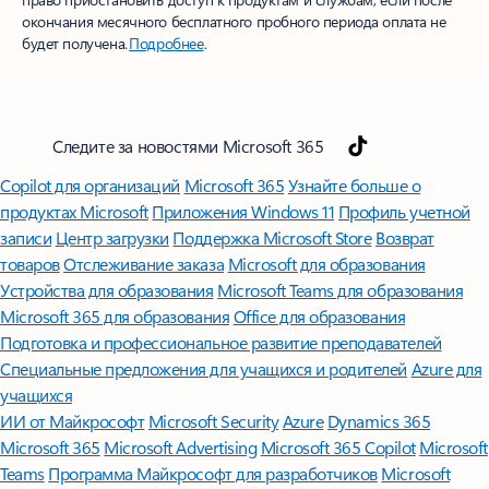
окончания месячного бесплатного пробного периода оплата не
будет получена.
Подробнее
.
Следите за новостями Microsoft 365
Copilot для организаций
Microsoft 365
Узнайте больше о
продуктах Microsoft
Приложения Windows 11
Профиль учетной
записи
Центр загрузки
Поддержка Microsoft Store
Возврат
товаров
Отслеживание заказа
Microsoft для образования
Устройства для образования
Microsoft Teams для образования
Microsoft 365 для образования
Office для образования
Подготовка и профессиональное развитие преподавателей
Специальные предложения для учащихся и родителей
Azure для
учащихся
ИИ от Майкрософт
Microsoft Security
Azure
Dynamics 365
Microsoft 365
Microsoft Advertising
Microsoft 365 Copilot
Microsoft
Teams
Программа Майкрософт для разработчиков
Microsoft