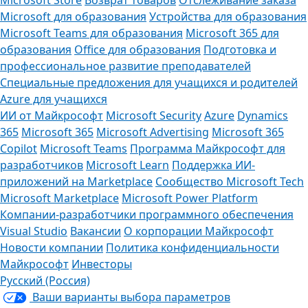
Microsoft для образования
Устройства для образования
Microsoft Teams для образования
Microsoft 365 для
образования
Office для образования
Подготовка и
профессиональное развитие преподавателей
Специальные предложения для учащихся и родителей
Azure для учащихся
ИИ от Майкрософт
Microsoft Security
Azure
Dynamics
365
Microsoft 365
Microsoft Advertising
Microsoft 365
Copilot
Microsoft Teams
Программа Майкрософт для
разработчиков
Microsoft Learn
Поддержка ИИ-
приложений на Marketplace
Сообщество Microsoft Tech
Microsoft Marketplace
Microsoft Power Platform
Компании-разработчики программного обеспечения
Visual Studio
Вакансии
О корпорации Майкрософт
Новости компании
Политика конфиденциальности
Майкрософт
Инвесторы
Русский (Россия)
Ваши варианты выбора параметров