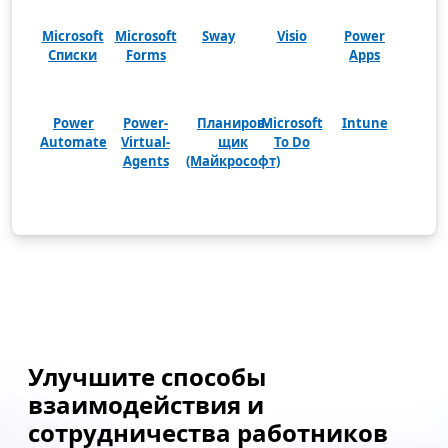
Microsoft
Microsoft
Sway
Visio
Power
Списки
Forms
Apps
Power
Power-
Планиров­
Microsoft
Intune
Automate
Virtual-
щик
To Do
Agents
(Майкрософт)
Назад к вкладкам
Улучшите способы
взаимодействия и
сотрудничества работников