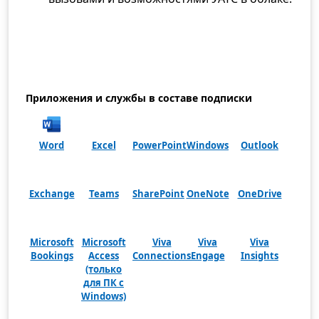
Приложения и службы в составе подписки
Word
Excel
PowerPoint
Windows
Outlook
Exchange
Teams
SharePoint
OneNote
OneDrive
Microsoft
Microsoft
Viva
Viva
Viva
Bookings
Access
Connections
Engage
Insights
(только
для ПК с
Windows)