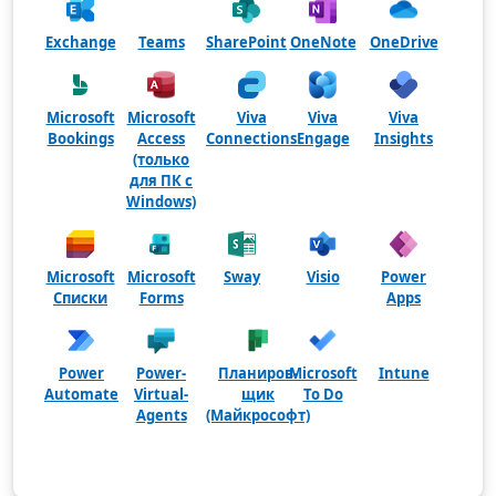
Exchange
Teams
SharePoint
OneNote
OneDrive
Microsoft
Microsoft
Viva
Viva
Viva
Bookings
Access
Connections
Engage
Insights
(только
для ПК с
Windows)
Microsoft
Microsoft
Sway
Visio
Power
Списки
Forms
Apps
Power
Power-
Планиров­
Microsoft
Intune
Automate
Virtual-
щик
To Do
Agents
(Майкрософт)