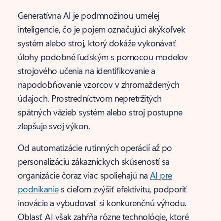
Generatívna AI je podmnožinou umelej
inteligencie, čo je pojem označujúci akýkoľvek
systém alebo stroj, ktorý dokáže vykonávať
úlohy podobné ľudským s pomocou modelov
strojového učenia na identifikovanie a
napodobňovanie vzorcov v zhromaždených
údajoch. Prostredníctvom nepretržitých
spätných väzieb systém alebo stroj postupne
zlepšuje svoj výkon.
Od automatizácie rutinných operácií až po
personalizáciu zákazníckych skúseností sa
organizácie čoraz viac spoliehajú na
AI pre
podnikanie
s cieľom zvýšiť efektivitu, podporiť
inovácie a vybudovať si konkurenčnú výhodu.
Oblasť AI však zahŕňa rôzne technológie, ktoré