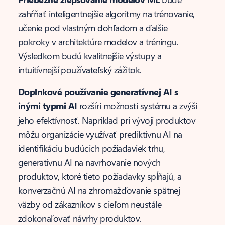
zahŕňať inteligentnejšie algoritmy na trénovanie,
učenie pod vlastným dohľadom a ďalšie
pokroky v architektúre modelov a tréningu.
Výsledkom budú kvalitnejšie výstupy a
intuitívnejší používateľský zážitok.
Doplnkové používanie generatívnej AI s
inými typmi AI
rozšíri možnosti systému a zvýši
jeho efektívnosť. Napríklad pri vývoji produktov
môžu organizácie využívať prediktívnu AI na
identifikáciu budúcich požiadaviek trhu,
generatívnu AI na navrhovanie nových
produktov, ktoré tieto požiadavky spĺňajú, a
konverzačnú AI na zhromažďovanie spätnej
väzby od zákazníkov s cieľom neustále
zdokonaľovať návrhy produktov.