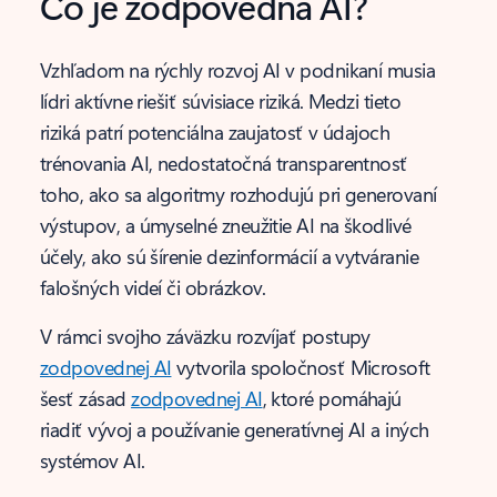
Čo je zodpovedná AI?
Vzhľadom na rýchly rozvoj AI v podnikaní musia
lídri aktívne riešiť súvisiace riziká. Medzi tieto
riziká patrí potenciálna zaujatosť v údajoch
trénovania AI, nedostatočná transparentnosť
toho, ako sa algoritmy rozhodujú pri generovaní
výstupov, a úmyselné zneužitie AI na škodlivé
účely, ako sú šírenie dezinformácií a vytváranie
falošných videí či obrázkov.
V rámci svojho záväzku rozvíjať postupy
zodpovednej AI
vytvorila spoločnosť Microsoft
šesť zásad
zodpovednej AI
, ktoré pomáhajú
riadiť vývoj a používanie generatívnej AI a iných
systémov AI.