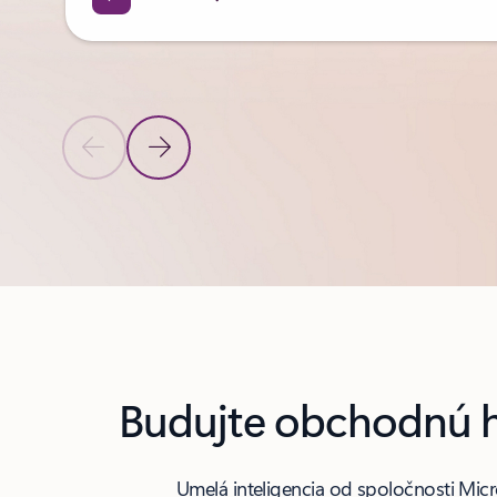
Predchádzajúca snímka
Nasledujúca snímka
Späť na karusel sekcie Produkty
Budujte obchodnú h
Umelá inteligencia od spoločnosti Mi