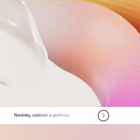
Novinky, udalosti a prehľady
Príbehy zákazníkov
N