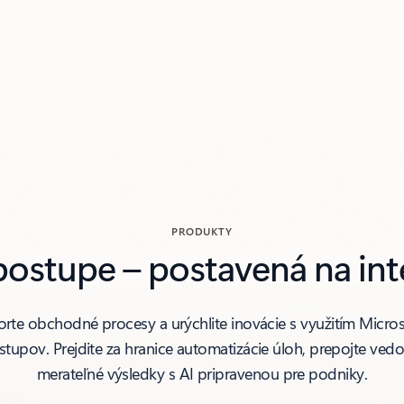
PRODUKTY
ostupe – postavená na inte
te obchodné procesy a urýchlite inovácie s využitím Micros
pov. Prejdite za hranice automatizácie úloh, prepojte vedo
merateľné výsledky s AI pripravenou pre podniky.