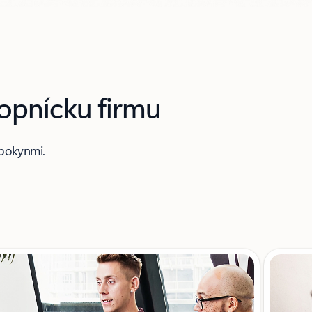
kopnícku firmu
 pokynmi.