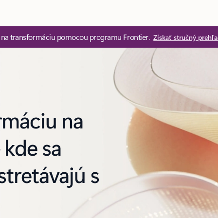
u na transformáciu pomocou programu Frontier.
Získať stručný prehľ
rmáciu na
 kde sa
stretávajú s