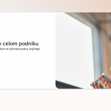
 v celom podniku
akým sa vykonáva práca, prijímajú