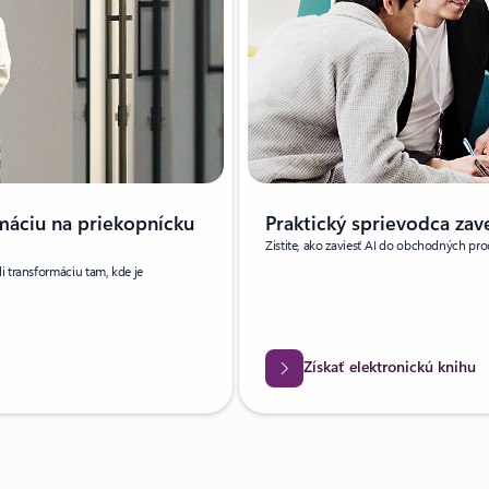
rmáciu na priekopnícku
Praktický sprievodca za
Zistite, ako zaviesť AI do obchodných pr
li transformáciu tam, kde je
Získať elektronickú knihu