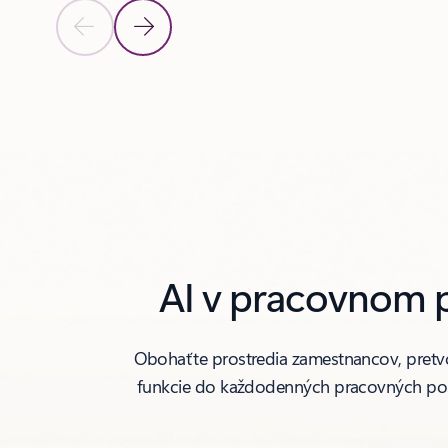
Predchádzajúca snímka
Nasledujúca snímka
Späť na ovládacie prvky navigácie karuselu
AI v pracovnom p
Obohaťte prostredia zamestnancov, pretvor
funkcie do každodenných pracovných postu