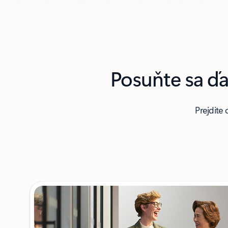
Posuňte sa ďa
Prejdite
Zobrazuje sa 1 – 2 z 3 snímok