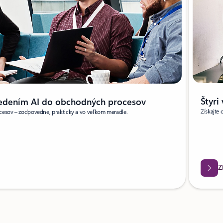
Štyri
vedením AI do obchodných procesov
Získajte
ocesov – zodpovedne, prakticky a vo veľkom meradle.
Z