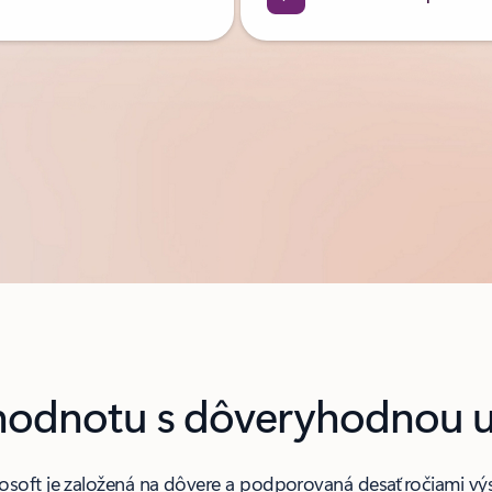
odnotu s dôveryhodnou u
crosoft je založená na dôvere a podporovaná desaťročiami v