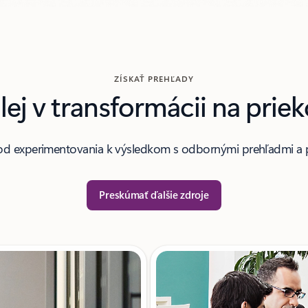
ZÍSKAŤ PREHĽADY
lej v transformácii na prie
 od experimentovania k výsledkom s odbornými prehľadmi a
Preskúmať ďalšie zdroje