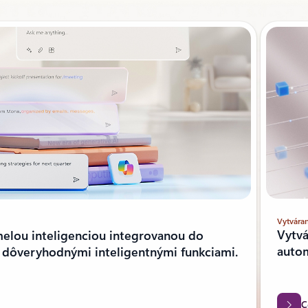
Vytváran
Vytvá
melou inteligenciou integrovanou do
autom
a dôveryhodnými inteligentnými funkciami.
C