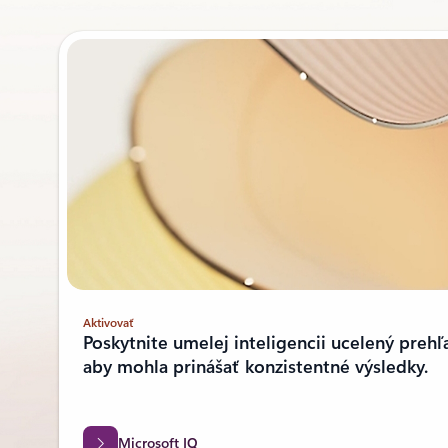
Zobrazuje sa 1 – 2 z 7 snímok
Aktivovať
Poskytnite umelej inteligencii ucelený preh
aby mohla prinášať konzistentné výsledky.
Microsoft IQ