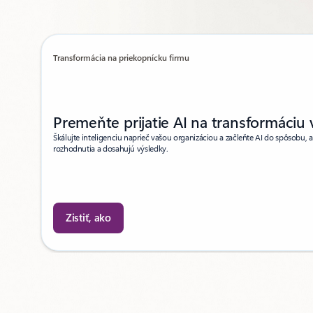
Transformácia na priekopnícku firmu
Premeňte prijatie AI na transformáciu
Škálujte inteligenciu naprieč vašou organizáciou a začleňte AI do spôsobu, 
rozhodnutia a dosahujú výsledky.
Zistiť, ako