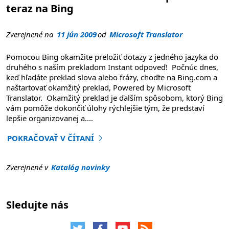
teraz na Bing
Zverejnené na
11 jún 2009
od
Microsoft Translator
Pomocou Bing okamžite preložiť dotazy z jedného jazyka do
druhého s naším prekladom Instant odpoveď! Počnúc dnes,
keď hľadáte preklad slova alebo frázy, choďte na Bing.com a
naštartovať okamžitý preklad, Powered by Microsoft
Translator. Okamžitý preklad je ďalším spôsobom, ktorý Bing
vám pomôže dokončiť úlohy rýchlejšie tým, že predstaví
lepšie organizovanej a
....
POKRAČOVAŤ V ČÍTANÍ
"Microsoft Translator Instant odpovede teraz na Bing"
Zverejnené v
Katalóg novinky
Sledujte nás