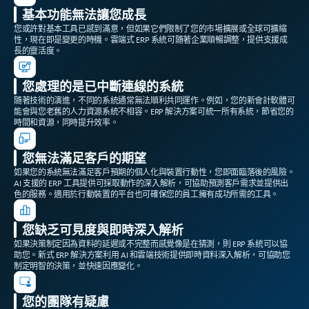
基本功能無法讓您成長
您或許對基本工具已感到滿意，但如果它們限制了您的市場擴展或全球可擴縮
性，現在即是變更的時機。雲端式 ERP 系統可隨著企業順暢調整，提供支援成
長的靈活度。
您處理的是已中斷連線的系統
隨著技術的演進，不同的系統通常無法順利共同運作。例如，您的新會計軟體可
能會與您老舊的人力資源系統不相容。ERP 解決方案可統一所有系統，節省您的
時間和資源，同時提升效率。
您無法滿足客戶的期望
如果您的系統無法滿足客戶預期的個人化與裝置行動性，您即面臨落後的風險。
AI 支援的 ERP 工具提供可採取動作的深入解析，可協助預測客戶需求並提供出
色的服務。適用於行動裝置的平台也可確保您的員工擁有成功所需的工具。
您缺乏可見度與即時深入解析
如果決策制定因為資料的延遲或不完整而感覺像是在猜測，則 ERP 系統可以協
助您。新式 ERP 解決方案利用 AI 和雲端技術提供即時資料深入解析，可協助您
制定明智的決策，並快速因應變化。
您的團隊有疑慮