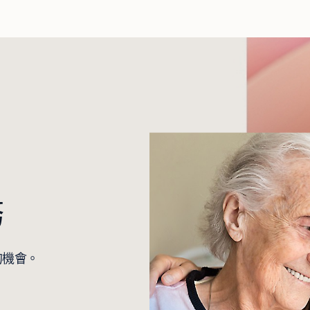
務
的機會。