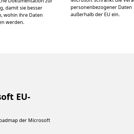
Microsoft schränkt die Ver
iche Dokumentation zur
personenbezogener Daten
, damit sie besser
außerhalb der EU ein.
, wohin ihre Daten
en werden.
oft EU-
 Roadmap der Microsoft