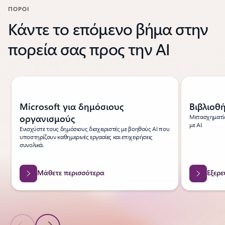
ΠΟΡΟΙ
Κάντε το επόμενο βήμα στην
πορεία σας προς την ΑΙ
Εμφάνιση της διαφάνειας 1 από 3
Microsoft για δημόσιους
Βιβλιοθ
οργανισμούς
Μετασχηματίσ
με ΑΙ.
Ενισχύστε τους δημόσιους διαχειριστές με βοηθούς AI που
υποστηρίζουν καθημερινές εργασίες και επιχειρήσεις
συνολικά.
Μάθετε περισσότερα
Εξερ