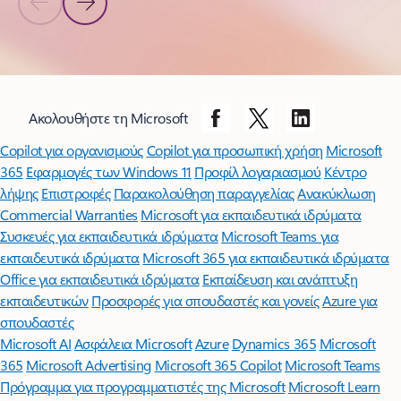
Προηγούμενη διαφάνεια
Επόμενη διαφάνεια
Πίσω στα στοιχεία ελέγχου περιήγησης καρουζέλ
Ακολουθήστε τη Microsoft
Copilot για οργανισμούς
Copilot για προσωπική χρήση
Microsoft
365
Εφαρμογές των Windows 11
Προφίλ λογαριασμού
Κέντρο
λήψης
Επιστροφές
Παρακολούθηση παραγγελίας
Ανακύκλωση
Commercial Warranties
Microsoft για εκπαιδευτικά ιδρύματα
Συσκευές για εκπαιδευτικά ιδρύματα
Microsoft Teams για
εκπαιδευτικά ιδρύματα
Microsoft 365 για εκπαιδευτικά ιδρύματα
Office για εκπαιδευτικά ιδρύματα
Εκπαίδευση και ανάπτυξη
εκπαιδευτικών
Προσφορές για σπουδαστές και γονείς
Azure για
σπουδαστές
Microsoft AI
Ασφάλεια Microsoft
Azure
Dynamics 365
Microsoft
365
Microsoft Advertising
Microsoft 365 Copilot
Microsoft Teams
Πρόγραμμα για προγραμματιστές της Microsoft
Microsoft Learn