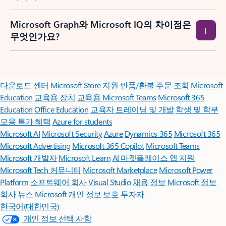
Microsoft Graph와 Microsoft IQ의 차이점은
무엇인가요?
Surface Pro
Surface Laptop
조직용 Copilot
개인 사용자용 Copilot
Microsoft 365
Microsoft 제품 살펴보기
Windows 11 앱
계정 프로필
다운로드 센터
Microsoft Store 지원
반품/환불
주문 조회
Microsoft
Education
교육용 장치
교육용 Microsoft Teams
Microsoft 365
Education
Office Education
교육자 트레이닝 및 개발
학생 및 학부
모용 특가 혜택
Azure for students
Microsoft AI
Microsoft Security
Azure
Dynamics 365
Microsoft 365
Microsoft Advertising
Microsoft 365 Copilot
Microsoft Teams
Microsoft 개발자
Microsoft Learn
AI 마켓플레이스 앱 지원
Microsoft Tech 커뮤니티
Microsoft Marketplace
Microsoft Power
Platform
소프트웨어 회사
Visual Studio
채용 정보
Microsoft 정보
회사 뉴스
Microsoft 개인 정보 보호
투자자
한국어(대한민국)
개인 정보 선택 사항