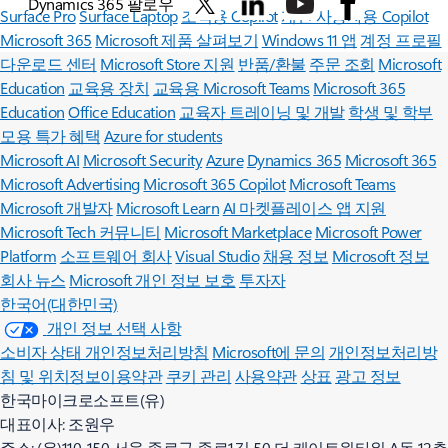
Dynamics 365 팔로우
Surface Pro
Surface Laptop
조직용 Copilot
개인 사용자용 Copilot
Microsoft 365
Microsoft 제품 살펴보기
Windows 11 앱
계정 프로필
다운로드 센터
Microsoft Store 지원
반품/환불
주문 조회
Microsoft
Education
교육용 장치
교육용 Microsoft Teams
Microsoft 365
Education
Office Education
교육자 트레이닝 및 개발
학생 및 학부
모용 특가 혜택
Azure for students
Microsoft AI
Microsoft Security
Azure
Dynamics 365
Microsoft 365
Microsoft Advertising
Microsoft 365 Copilot
Microsoft Teams
Microsoft 개발자
Microsoft Learn
AI 마켓플레이스 앱 지원
Microsoft Tech 커뮤니티
Microsoft Marketplace
Microsoft Power
Platform
소프트웨어 회사
Visual Studio
채용 정보
Microsoft 정보
회사 뉴스
Microsoft 개인 정보 보호
투자자
한국어(대한민국)
개인 정보 선택 사항
소비자 상태 개인정보처리방침
Microsoft에 문의
개인정보처리방
침 및 위치정보이용약관
쿠키 관리
사용약관
상표
광고 정보
한국마이크로소프트(유)
대표이사: 조원우
주소: (우)110-150 서울 종로구 종로1길 50 더 케이트윈타워 A동 12층