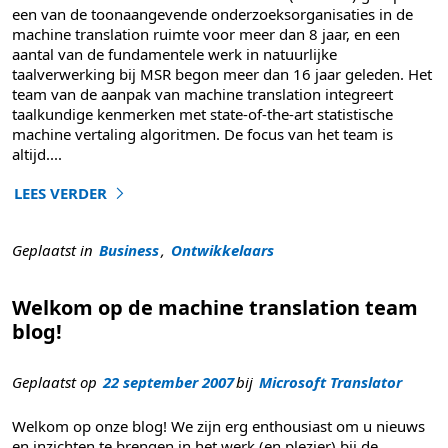
een van de toonaangevende onderzoeksorganisaties in de
machine translation ruimte voor meer dan 8 jaar, en een
aantal van de fundamentele werk in natuurlijke
taalverwerking bij MSR begon meer dan 16 jaar geleden. Het
team van de aanpak van machine translation integreert
taalkundige kenmerken met state-of-the-art statistische
machine vertaling algoritmen. De focus van het team is
altijd
....
LEES VERDER
"Machine translation groep bij Microsoft Research"
Geplaatst in
Business
,
Ontwikkelaars
Welkom op de machine translation team
blog!
Geplaatst op
22 september 2007
bij
Microsoft Translator
Welkom op onze blog! We zijn erg enthousiast om u nieuws
en inzichten te brengen in het werk (en plezier) bij de