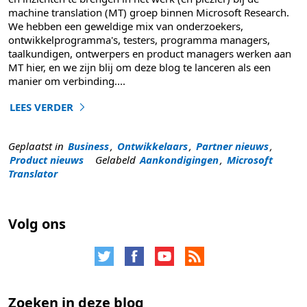
machine translation (MT) groep binnen Microsoft Research.
We hebben een geweldige mix van onderzoekers,
ontwikkelprogramma's, testers, programma managers,
taalkundigen, ontwerpers en product managers werken aan
MT hier, en we zijn blij om deze blog te lanceren als een
manier om verbinding
....
LEES VERDER
"Welkom op de machine translation team blog!"
Geplaatst in
Business
,
Ontwikkelaars
,
Partner nieuws
,
Product nieuws
Gelabeld
Aankondigingen
,
Microsoft
Translator
Volg ons
Zoeken in deze blog