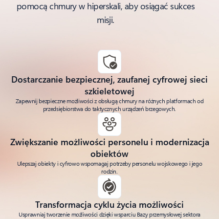
pomocą chmury w hiperskali, aby osiągać sukces
misji.
Dostarczanie bezpiecznej, zaufanej cyfrowej sieci
szkieletowej
Zapewnij bezpieczne możliwości z obsługą chmury na różnych platformach od
przedsiębiorstwa do taktycznych urządzeń brzegowych.
Zwiększanie możliwości personelu i modernizacja
obiektów
Ulepszaj obiekty i cyfrowo wspomagaj potrzeby personelu wojskowego i jego
rodzin.
Transformacja cyklu życia możliwości
Usprawniaj tworzenie możliwości dzięki wsparciu Bazy przemysłowej sektora