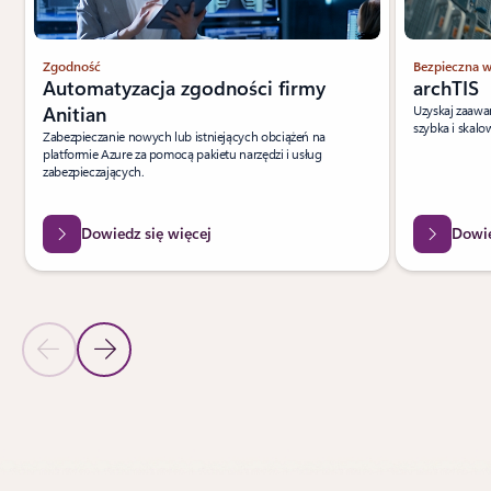
Zgodność
Bezpieczna w
Automatyzacja zgodności firmy
archTIS
Anitian
Uzyskaj zaawan
szybka i skalo
Zabezpieczanie nowych lub istniejących obciążeń na
platformie Azure za pomocą pakietu narzędzi i usług
zabezpieczających.
Dowiedz się więcej
Dowie
Poprzedni slajd
Następny slajd
Powrót do sekcji ROZWIĄZANIA PARTNERÓW