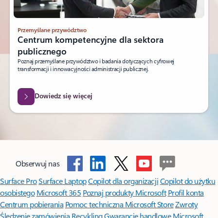
Przemyślane przywództwo
Centrum kompetencyjne dla sektora
publicznego
Poznaj przemyślane przywództwo i badania dotyczących cyfrowej
transformacji i innowacyjności administracji publicznej.
Dowiedz się więcej
Obserwuj nas
Surface Pro
Surface Laptop
Copilot dla organizacji
Copilot do użytku
osobistego
Microsoft 365
Poznaj produkty Microsoft
Profil konta
Centrum pobierania
Pomoc techniczna Microsoft Store
Zwroty
Śledzenie zamówienia
Recykling
Gwarancje handlowe
Microsoft