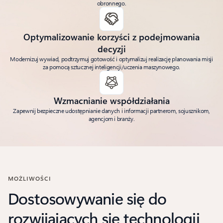
obronnego.
Optymalizowanie korzyści z podejmowania
decyzji
Modernizuj wywiad, podtrzymuj gotowość i optymalizuj realizację planowania misji
za pomocą sztucznej inteligencji/uczenia maszynowego.
Wzmacnianie współdziałania
Zapewnij bezpieczne udostępnianie danych i informacji partnerom, sojusznikom,
agencjom i branży.
MOŻLIWOŚCI
Dostosowywanie się do
rozwijających się technologii