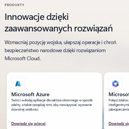
PRODUKTY
Innowacje dzięki
zaawansowanych rozwiązań
Wzmacniaj pozycję wojska, ulepszaj operacje i chroń
bezpieczeństwo narodowe dzięki rozwiązaniom
Microsoft Cloud.
Microsoft Azure
Microso
Twórz i wdrażaj aplikacje dla sektora obronnego w sposób
Połącz zdalne 
zdalny, a także zarządzaj nimi, aby rozwiązywać wyzwanie
inteligentnymi
dowolnej wielkości.
zabezpieczeni
Dowiedz się więcej
Dowiedz si