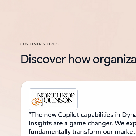
CUSTOMER STORIES
Discover how organizat
Showing slide 1 of 3
“The new Copilot capabilities in Dy
Insights are a game changer. We expe
fundamentally transform our markete