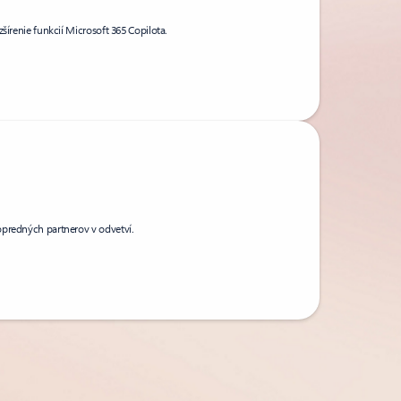
šírenie funkcií Microsoft 365 Copilota.
opredných partnerov v odvetví.