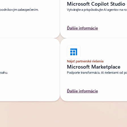
Microsoft Copilot Studio
 podnikovým zabezpečením.
Vytvárajte a prispôsobujte AI agentov na roz
Ďalšie informácie
Nájsť partnerské riešenia
Microsoft Marketplace
zsahu.
Podporte transformáciu AI riešeniami od p
Ďalšie informácie