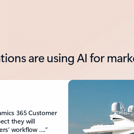
ions are using AI for mark
namics 365 Customer
ct they will
rs’ workflow ….”