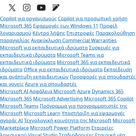
Copilot για οργανισμούς
Copilot για προσωπική χρήση
Microsoft 365
Εφαρμογές των Windows 11
Προφίλ
λογαριασμού
Κέντρο λήψης
Επιστροφές
Παρακολούθηση
παραγγελίας
Ανακύκλωση
Commercial Warranties
Microsoft για εκπαιδευτικά ιδρύματα
Συσκευές για
εκπαιδευτικά ιδρύματα
Microsoft Teams για
εκπαιδευτικά ιδρύματα
Microsoft 365 για εκπαιδευτικά
ιδρύματα
Office για εκπαιδευτικά ιδρύματα
Εκπαίδευση
και ανάπτυξη εκπαιδευτικών
Προσφορές για σπουδαστές
και γονείς
Azure για σπουδαστές
Microsoft AI
Ασφάλεια Microsoft
Azure
Dynamics 365
Microsoft 365
Microsoft Advertising
Microsoft 365 Copilot
Microsoft Teams
Πρόγραμμα για προγραμματιστές της
Microsoft
Microsoft Learn
Υποστήριξη για εφαρμογές
αγοράς AI
Τεχνολογική κοινότητα της Microsoft
Microsoft
Marketplace
Microsoft Power Platform
Εταιρείες
λογισμικού
Visual Studio
Σταδιοδρομίες
Εταιρικά νέα