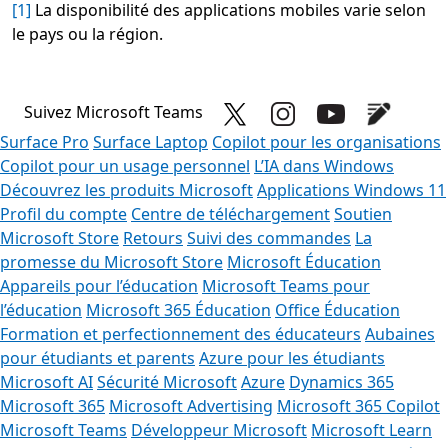
[1]
La disponibilité des applications mobiles varie selon
le pays ou la région.
Suivez Microsoft Teams
Surface Pro
Surface Laptop
Copilot pour les organisations
Copilot pour un usage personnel
L’IA dans Windows
Découvrez les produits Microsoft
Applications Windows 11
Profil du compte
Centre de téléchargement
Soutien
Microsoft Store
Retours
Suivi des commandes
La
promesse du Microsoft Store
Microsoft Éducation
Appareils pour l’éducation
Microsoft Teams pour
l’éducation
Microsoft 365 Éducation
Office Éducation
Formation et perfectionnement des éducateurs
Aubaines
pour étudiants et parents
Azure pour les étudiants
Microsoft AI
Sécurité Microsoft
Azure
Dynamics 365
Microsoft 365
Microsoft Advertising
Microsoft 365 Copilot
Microsoft Teams
Développeur Microsoft
Microsoft Learn