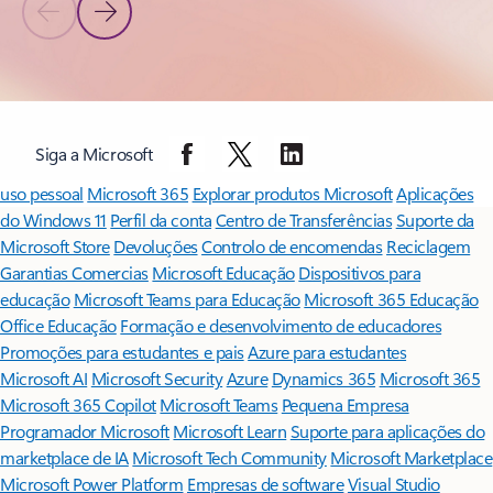
Diapositivo Anterior
Diapositivo Seguinte
Voltar aos controlos de navegação do carrossel
Siga a Microsoft
Surface Pro
Surface Laptop
Copilot para organizações
Copilot para
uso pessoal
Microsoft 365
Explorar produtos Microsoft
Aplicações
do Windows 11
Perfil da conta
Centro de Transferências
Suporte da
Microsoft Store
Devoluções
Controlo de encomendas
Reciclagem
Garantias Comercias
Microsoft Educação
Dispositivos para
educação
Microsoft Teams para Educação
Microsoft 365 Educação
Office Educação
Formação e desenvolvimento de educadores
Promoções para estudantes e pais
Azure para estudantes
Microsoft AI
Microsoft Security
Azure
Dynamics 365
Microsoft 365
Microsoft 365 Copilot
Microsoft Teams
Pequena Empresa
Programador Microsoft
Microsoft Learn
Suporte para aplicações do
marketplace de IA
Microsoft Tech Community
Microsoft Marketplace
Microsoft Power Platform
Empresas de software
Visual Studio