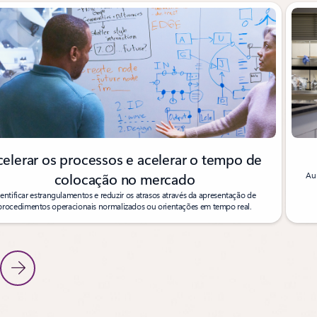
ar o diapositivo 1 de 5
elerar os processos e acelerar o tempo de
colocação no mercado
Aum
dentificar estrangulamentos e reduzir os atrasos através da apresentação de
procedimentos operacionais normalizados ou orientações em tempo real.
positivo Anterior
Diapositivo Seguinte