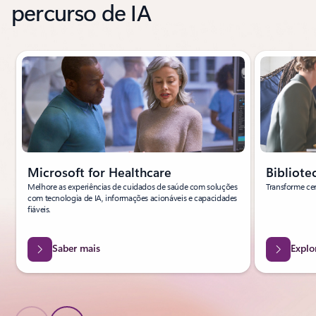
percurso de IA
A apresentar o diapositivo 1 de 3
Microsoft for Healthcare
Bibliote
Melhore as experiências de cuidados de saúde com soluções
Transforme ce
com tecnologia de IA, informações acionáveis e capacidades
fiáveis.
Saber mais
Explo