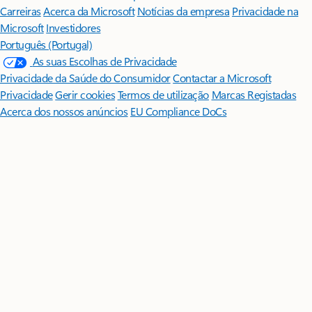
Carreiras
Acerca da Microsoft
Notícias da empresa
Privacidade na
Microsoft
Investidores
Português (Portugal)
As suas Escolhas de Privacidade
Privacidade da Saúde do Consumidor
Contactar a Microsoft
Privacidade
Gerir cookies
Termos de utilização
Marcas Registadas
Acerca dos nossos anúncios
EU Compliance DoCs