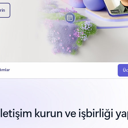
rin
dımlar
Üc
iletişim kurun ve işbirliği y