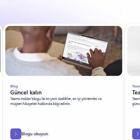
Blog
Team
Güncel kalın
Te
Teams Insider blogu ile en yeni özellikler, en iyi yöntemler ve
Teams
müşteri hikayeleri hakkında bilgi edinin.
günce
Blogu okuyun