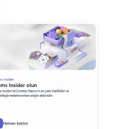
s Insider
ams Insider olun
 Insider ile Ücretsiz Teams’in en yeni özellikleri ve
lleştirmelerine erken erişim elde edin.
Hemen katılın