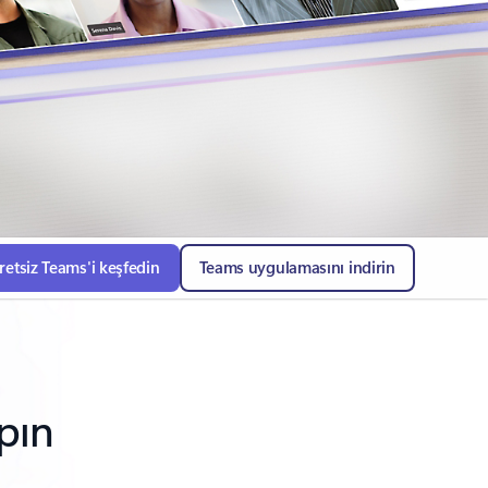
retsiz Teams'i keşfedin
Teams uygulamasını indirin
apın