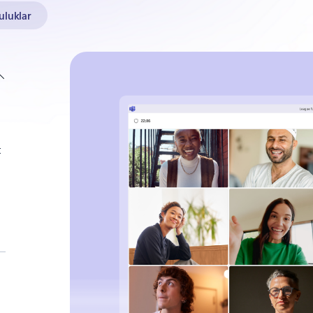
uluklar
t