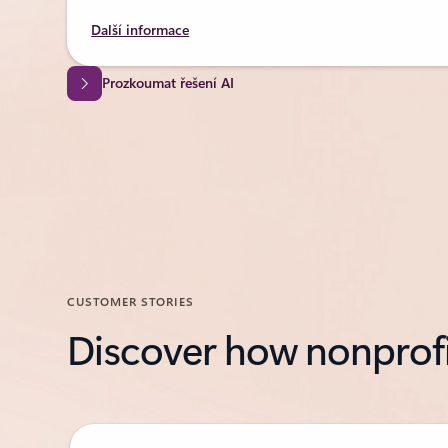
Další informace
Prozkoumat řešení AI
CUSTOMER STORIES
Discover how nonprofit
Showing slide 1 of 2