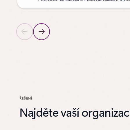
Previous Slide
Next Slide
Back to carousel navigation controls
ŘEŠENÍ
Najděte vaší organizac