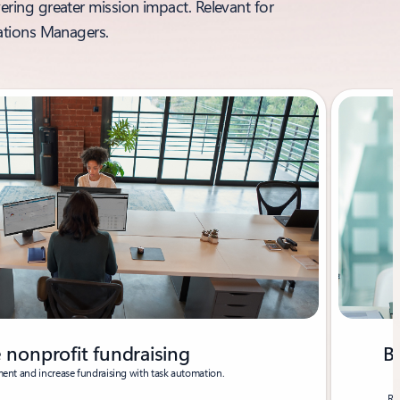
ering greater mission impact. Relevant for
ations Managers.
 nonprofit fundraising
B
nt and increase fundraising with task automation.
Re