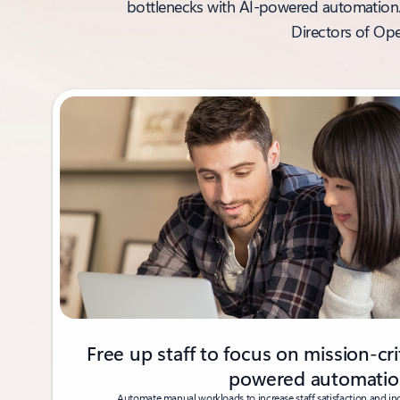
bottlenecks with AI-powered automation. T
Directors of Op
Showing 1-2 of 5 slides
Free up staff to focus on mission-cri
powered automati
Automate manual workloads to increase staff satisfaction and inc