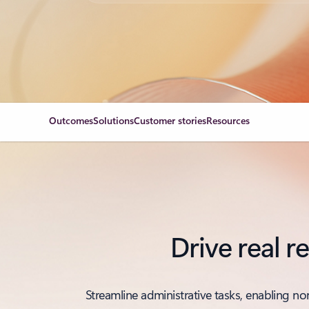
Outcomes
Solutions
Customer stories
Resources
Drive real r
Streamline administrative tasks, enabling no