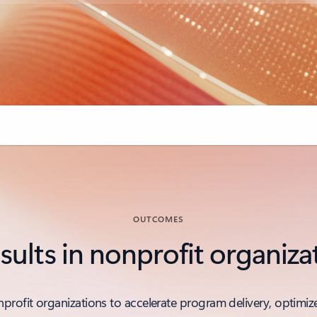
OUTCOMES
esults in nonprofit organiza
nprofit organizations to accelerate program delivery, optimiz