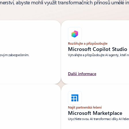
rtnerství, abyste mohli využít transformačních přínosů umělé in
Rozšiřujte a přizpůsobujte
Microsoft Copilot Studio
ikovým zabezpečením.
Vytvářejte a přizpůsobujte AI agenty, kteří 
Další informace
Najít partnerská řešení
Microsoft Marketplace
Urychlete svou AI transformaci díky AI řeš