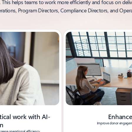
his helps teams to work more efficiently and focus on deliv
erations, Program Directors, Compliance Directors, and Oper
tical work with AI-
Enhance
on
Improve donor engageme
rease operational efficiency.