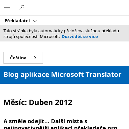
Microsoft
Překladatel
Tato stránka byla automaticky přeložena službou překladu
strojů společnosti Microsoft.
Dozvědět se více
Čeština
Blog aplikace Microsoft Translator
Měsíc:
Duben 2012
A směle odejít... Další místa s
nejinovativnější aplikací překladače pro