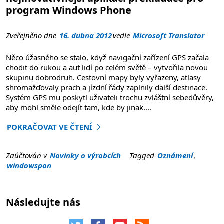
program Windows Phone
Zveřejněno dne
16. dubna 2012
vedle
Microsoft Translator
Něco úžasného se stalo, když navigační zařízení GPS začala
chodit do rukou a aut lidí po celém světě – vytvořila novou
skupinu dobrodruh. Cestovní mapy byly vyřazeny, atlasy
shromažďovaly prach a jízdní řády zaplnily další destinace.
Systém GPS mu poskytl uživateli trochu zvláštní sebedůvěry,
aby mohl směle odejít tam, kde by jinak
....
POKRAČOVAT VE ČTENÍ
"Směle odejít... S nejinovativnější aplikací převaděče 
Zaúčtován v
Novinky o výrobcích
Tagged
Oznámení
,
windowspon
Následujte nás