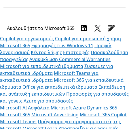
Ακολουθήστε το Microsoft 365
Copilot για οργανισμούς
Copilot για προσωπική χρήση
Microsoft 365
Εφαρμογές των Windows 11
Προφίλ
λογαριασμού
Κέντρο λήψης
Επιστροφές
Παρακολούθηση
παραγγελίας
Ανακύκλωση
Commercial Warranties
Microsoft για εκπαιδευτικά ιδρύματα
Συσκευές για
εκπαιδευτικά ιδρύματα
Microsoft Teams για
εκπαιδευτικά ιδρύματα
Microsoft 365 για εκπαιδευτικά
ιδρύματα
Office για εκπαιδευτικά ιδρύματα
Εκπαίδευση
και ανάπτυξη εκπαιδευτικών
Προσφορές για σπουδαστές
και γονείς
Azure για σπουδαστές
Microsoft AI
Ασφάλεια Microsoft
Azure
Dynamics 365
Microsoft 365
Microsoft Advertising
Microsoft 365 Copilot
Microsoft Teams
Πρόγραμμα για προγραμματιστές της
Microsoft
Microsoft Learn
Υποστήριξη για εφαρμογές