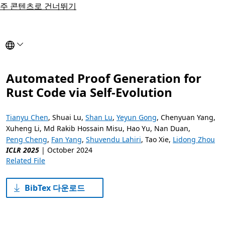
주 콘텐츠로 건너뛰기
Select to reload this page in the selected language.
Automated Proof Generation for
Rust Code via Self-Evolution
Tianyu Chen
,
Shuai Lu
,
Shan Lu
,
Yeyun Gong
,
Chenyuan Yang
,
Xuheng Li
,
Md Rakib Hossain Misu
,
Hao Yu
,
Nan Duan
,
Peng Cheng
,
Fan Yang
,
Shuvendu Lahiri
,
Tao Xie
,
Lidong Zhou
ICLR 2025
|
October 2024
Related File
BibTex 다운로드