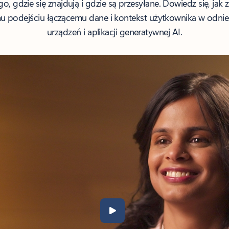
o, gdzie się znajdują i gdzie są przesyłane. Dowiedz się, jak
mu podejściu łączącemu dane i kontekst użytkownika w odni
urządzeń i aplikacji generatywnej AI.