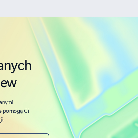
danych
iew
wanymi
re pomogą Ci
i.