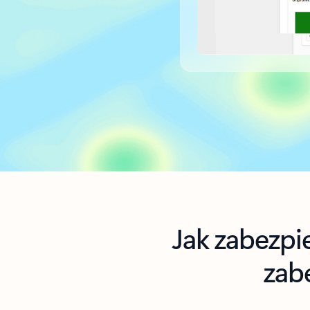
Powrót do kart
Jak zabezpi
zab