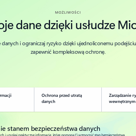
MOŻLIWOŚCI
je dane dzięki usłudze Mi
e danych i ograniczaj ryzyko dzięki ujednoliconemu podejści
zapewnić kompleksową ochronę.
rmacji
Ochrona przed utratą
Zarządzanie r
danych
wewnętrznym
nie stanem bezpieczeństwa danych
ych i uzyskaj praktyczne informacje, które pomogą Ci wzmocnić stan bezpieczeństwa.