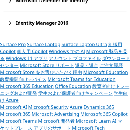
Microsoft Defender for Identity
Identity Manager 2016
Surface Pro
Surface Laptop
Surface Laptop Ultra
組織用
Copilot
個人用 Copilot
Windows での AI
Microsoft 製品を見
る
Windows 11 アプリ
アカウント プロファイル
ダウンロード
センター
Microsoft Store サポート
返品・返金
ご注文履歴
Microsoft Store をお選びいただく理由
Microsoft Education
教育機関向けデバイス
Microsoft Teams for Education
Microsoft 365 Education
Office Education
教育者向けトレー
ニングおよび開発
学生および保護者向けキャンペーン
学生向
け Azure
Microsoft AI
Microsoft Security
Azure
Dynamics 365
Microsoft 365
Microsoft Advertising
Microsoft 365 Copilot
Microsoft Teams
Microsoft 開発者
Microsoft Learn
AI マー
ケットプレース アプリのサポート
Microsoft Tech