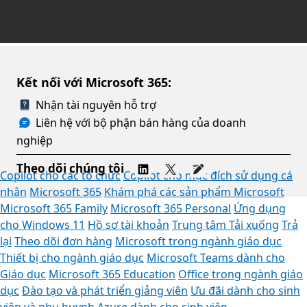
Kết nối với Microsoft 365:
Nhận tài nguyên hỗ trợ
Liên hệ với bộ phận bán hàng của doanh
nghiệp
Theo dõi chúng tôi
Copilot cho các tổ chức
Copilot cho mục đích sử dụng cá
nhân
Microsoft 365
Khám phá các sản phẩm Microsoft
Microsoft 365 Family
Microsoft 365 Personal
Ứng dụng
cho Windows 11
Hồ sơ tài khoản
Trung tâm Tải xuống
Trả
lại
Theo dõi đơn hàng
Microsoft trong ngành giáo dục
Thiết bị cho ngành giáo dục
Microsoft Teams dành cho
Giáo dục
Microsoft 365 Education
Office trong ngành giáo
dục
Đào tạo và phát triển giảng viên
Ưu đãi dành cho sinh