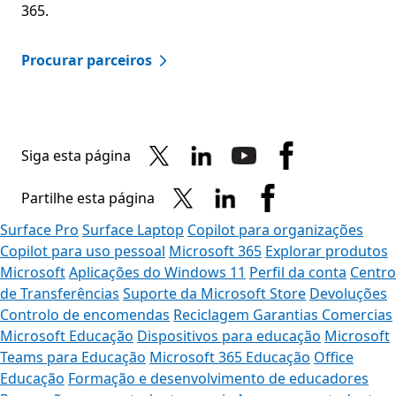
365.
Procurar parceiros​
Siga esta página
Partilhe esta página
Surface Pro
Surface Laptop
Copilot para organizações
Copilot para uso pessoal
Microsoft 365
Explorar produtos
Microsoft
Aplicações do Windows 11
Perfil da conta
Centro
de Transferências
Suporte da Microsoft Store
Devoluções
Controlo de encomendas
Reciclagem
Garantias Comercias
Microsoft Educação
Dispositivos para educação
Microsoft
Teams para Educação
Microsoft 365 Educação
Office
Educação
Formação e desenvolvimento de educadores