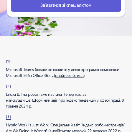
Зв’язатися зі спеціалістом
[1]
Microsoft Teams більше не входить у деякі програмні комплекси
Microsoft 365 і Office 365.
Дізнайтеся більше
.
[2]
Епоха ШІ на роботі вже настала. Тепер настає
найскладніше.
Щорічний звіт про індекс тенденцій у сфері праці, 8
травня 2024 р.
[3]
Hybrid Work Is Just Work. Спеціальний звіт "Індекс робочих трендів"
Are We Doing It Wrong?
(англійською мовою), 22 вересня 2022 р.