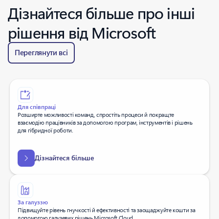
Дізнайтеся більше про інші
рішення від Microsoft
Переглянути всі
Для співпраці
Розширте можливості команд, спростіть процеси й покращте
взаємодію працівників за допомогою програм, інструментів і рішень
для гібридної роботи.
Дізнайтеся більше
За галуззю
Підвищуйте рівень гнучкості й ефективності та заощаджуйте кошти за
допомогою галузевих рішень Microsoft Cloud.