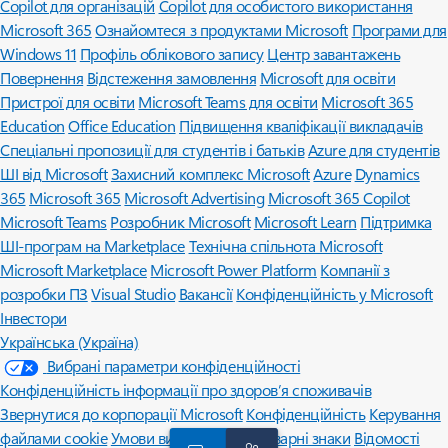
Copilot для організацій
Copilot для особистого використання
Microsoft 365
Ознайомтеся з продуктами Microsoft
Програми для
Windows 11
Профіль облікового запису
Центр завантажень
Повернення
Відстеження замовлення
Microsoft для освіти
Пристрої для освіти
Microsoft Teams для освіти
Microsoft 365
Education
Office Education
Підвищення кваліфікації викладачів
Спеціальні пропозиції для студентів і батьків
Azure для студентів
ШІ від Microsoft
Захисний комплекс Microsoft
Azure
Dynamics
365
Microsoft 365
Microsoft Advertising
Microsoft 365 Copilot
Microsoft Teams
Розробник Microsoft
Microsoft Learn
Підтримка
ШІ-програм на Marketplace
Технічна спільнота Microsoft
Microsoft Marketplace
Microsoft Power Platform
Компанії з
розробки ПЗ
Visual Studio
Вакансії
Конфіденційність у Microsoft
Інвестори
Українська (Україна)
Вибрані параметри конфіденційності
Конфіденційність інформації про здоров’я споживачів
Звернутися до корпорації Microsoft
Конфіденційність
Керування
файлами cookie
Умови використання
Товарні знаки
Відомості