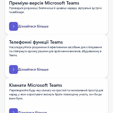
Преміум-версія Microsoft Teams
Проводьте розумніші, безпечніші й цікавіші наради, віртуальні зустрічі
та вебінари.
Дізнайтеся більше
Телефонні функції Teams
Насолоджуйтеся розумними й ефективними засобами для спілкування
та співпраці в одному рішенні для здійснення викликів, вбудованому в
Teams.
Дізнайтеся більше
Кімнати Microsoft Teams
Перетворюйте будь-яку кімнату на простий та інклюзивний простір для
нарад, у яких користувачі зможуть брати повноцінну участь, хоч би де
вони були.
Дізнатися більше