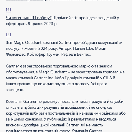
[4]
Чи полегшить ШІ роботу?
Щорічний звіт про індекс тенденцій у
сфері праці, 9 травня 2023 р.
[5]
Звіт Magic Quadrant компанії Gartner про об’єднані комунікації як
послугу, 7 жовтня 2024 року. Автори: Панкіл Шет, Меган
Фернандес, Крістофер Трумен, Рафаель Бенітес.
Gartner є зареєстрованою торговельною маркою та знаком
обслуговування, а Magic Quadrant – це зареєстрована торговельна
марка компанії Gartner Inc. і/або її дочірніх компаній у США й
інших країнах, що використовуються з дозволу. Усі права
захищено.
Компанія Gartner не рекламує постачальників, продукти й служби,
описані в публікаціях результатів дослідження, і не спонукає
користувачів вибирати постачальників із найвищими оцінками або
за іншими ознаками. У публікаціях із результатами наводяться
висновки дослідницької компанії Gartner, які не мають
розцінюватися як констатація факту. Компанія Gartner