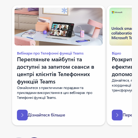
Індикатор слайдів {0} {1}
Вебінари про Телефонні функції Teams
Відео
Перегляньте майбутні та
Розкритт
доступні за запитом сеанси в
ефективно
центрі клієнтів Телефонних
допомого
функцій Teams
Дізнайтеся, як з
координації та 
Ознайомтеся з практичними порадами та
трансформувати 
прикладами використання в цих вебінарах про
Телефонні функції Teams.
Дізнайтеся більше
Перегля