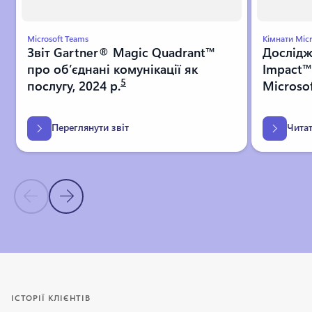
Microsoft Teams
Кімнати Micr
Звіт Gartner® Magic Quadrant™
Дослідж
про об’єднані комунікації як
Impact™
5
послугу, 2024 р.
Microso
Переглянути звіт
Чита
Попередній слайд
Наступний слайд
Повернутися до розділу "Аналітичні висновки досліджень"
ІСТОРІЇ КЛІЄНТІВ