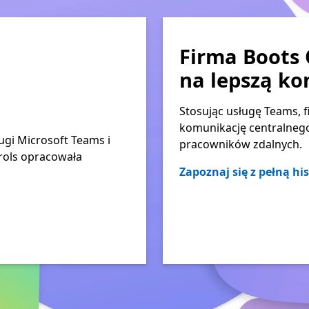
Firma Boots 
na lepszą k
Stosując usługę Teams, 
komunikację centralnego 
ugi Microsoft Teams i
pracowników zdalnych.
rols opracowała
Zapoznaj się z pełną his