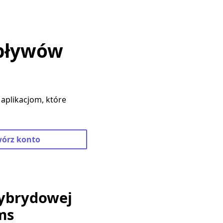
epływów
aplikacjom, które
wórz konto
hybrydowej
ms