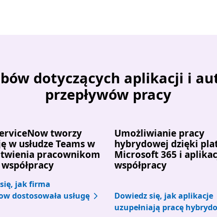
o kart
bów dotyczących aplikacji i a
przepływów pracy
ServiceNow tworzy
Umożliwianie pracy
ję w usłudze Teams w
hybrydowej dzięki pla
atwienia pracownikom
Microsoft 365 i aplika
 współpracy
współpracy
ię, jak firma
ow dostosowała usługę
Dowiedz się, jak aplikacje
uzupełniają pracę hybryd