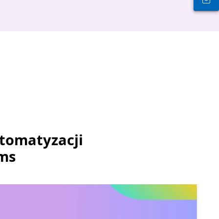
utomatyzacji
ms