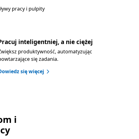
ywy pracy i pulpity
Pracuj inteligentniej, a nie ciężej
Zwiększ produktywność, automatyzując
powtarzające się zadania.
Dowiedz się więcej
om i
acy