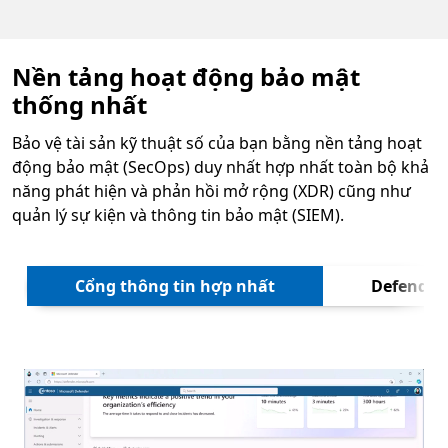
Nền tảng hoạt động bảo mật
thống nhất
Bảo vệ tài sản kỹ thuật số của bạn bằng nền tảng hoạt
động bảo mật (SecOps) duy nhất hợp nhất toàn bộ khả
năng phát hiện và phản hồi mở rộng (XDR) cũng như
quản lý sự kiện và thông tin bảo mật (SIEM).
Tiếp t
Cổng thông tin hợp nhất
Defender
Hoạt ảnh về trang chủ của bảng điều khiển Microsoft D