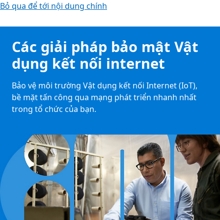
Bỏ qua để tới nội dung chính
Các giải pháp bảo mật Vật
dụng kết nối internet
Bảo vệ môi trường Vật dụng kết nối Internet (IoT),
bề mặt tấn công qua mạng phát triển nhanh nhất
trong tổ chức của bạn.