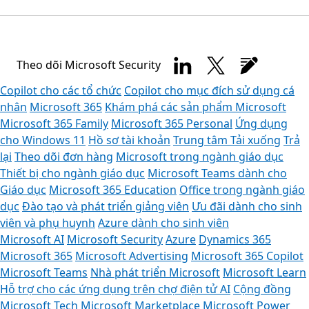
Theo dõi Microsoft Security
Copilot cho các tổ chức
Copilot cho mục đích sử dụng cá
nhân
Microsoft 365
Khám phá các sản phẩm Microsoft
Microsoft 365 Family
Microsoft 365 Personal
Ứng dụng
cho Windows 11
Hồ sơ tài khoản
Trung tâm Tải xuống
Trả
lại
Theo dõi đơn hàng
Microsoft trong ngành giáo dục
Thiết bị cho ngành giáo dục
Microsoft Teams dành cho
Giáo dục
Microsoft 365 Education
Office trong ngành giáo
dục
Đào tạo và phát triển giảng viên
Ưu đãi dành cho sinh
viên và phụ huynh
Azure dành cho sinh viên
Microsoft AI
Microsoft Security
Azure
Dynamics 365
Microsoft 365
Microsoft Advertising
Microsoft 365 Copilot
Microsoft Teams
Nhà phát triển Microsoft
Microsoft Learn
Hỗ trợ cho các ứng dụng trên chợ điện tử AI
Cộng đồng
Microsoft Tech
Microsoft Marketplace
Microsoft Power