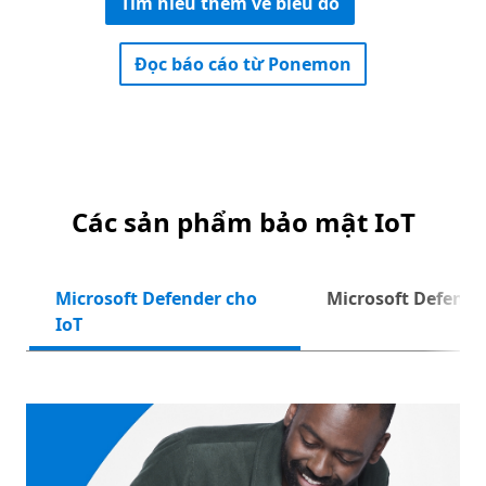
Tìm hiểu thêm về biểu đồ
Đọc báo cáo từ Ponemon
Các sản phẩm bảo mật IoT
Microsoft Defender cho
Microsoft Defend
Tiếp t
IoT